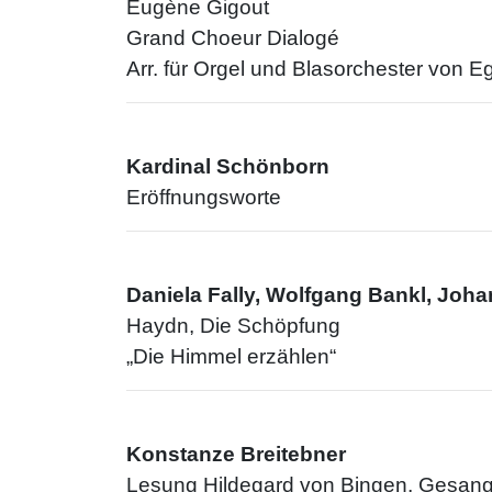
Eugène Gigout
Grand Choeur Dialogé
Arr. für Orgel und Blasorchester von E
Kardinal Schönborn
Eröffnungsworte
Daniela Fally, Wolfgang Bankl, Jo
Haydn, Die Schöpfung
„Die Himmel erzählen“
Konstanze Breitebner
Lesung Hildegard von Bingen, Gesang 