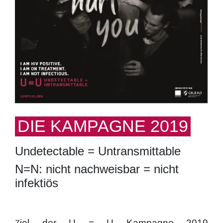
DIE KAMPAGNE 2019
Undetectable = Untransmittable
N=N: nicht nachweisbar = nicht
infektiös
iel der U = U Kampagne 2019